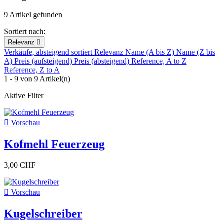
9 Artikel gefunden
Sortiert nach:
Relevanz

Verkäufe, absteigend sortiert
Relevanz
Name (A bis Z)
Name (Z bis
A)
Preis (aufsteigend)
Preis (absteigend)
Reference, A to Z
Reference, Z to A
1 - 9 von 9 Artikel(n)
Aktive Filter

Vorschau
Kofmehl Feuerzeug
3,00 CHF

Vorschau
Kugelschreiber